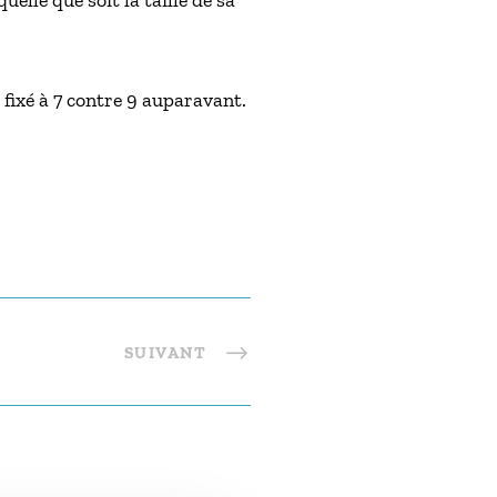
elle que soit la taille de sa
fixé à 7 contre 9 auparavant.
SUIVANT