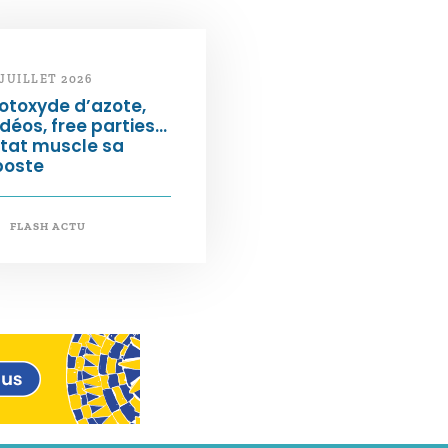
 JUILLET 2026
otoxyde d’azote,
déos, free parties…
État muscle sa
poste
FLASH ACTU