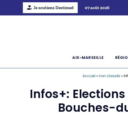
Je soutiens Destimed
07 août 2026
AIX-MARSEILLE
RÉGIO
Accueil
»
non classés
»
In
Infos+: Election
Bouches-du