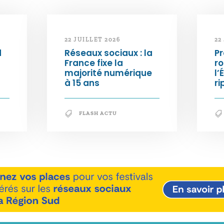
22 JUILLET 2026
22
d
Réseaux sociaux : la
Pr
France fixe la
ro
majorité numérique
l’
à 15 ans
ri
FLASH ACTU