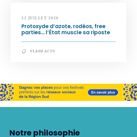
22 JUILLET 2026
Protoxyde d’azote, rodéos, free
parties… l’État muscle sa riposte
FLASH ACTU
Notre philosophie