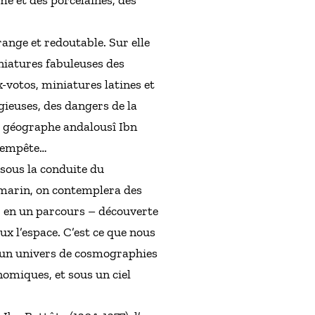
me et des porcelaines, des
trange et redoutable. Sur elle
niatures fabuleuses des
x-votos, miniatures latines et
gieuses, des dangers de la
r géographe andalousî Ibn
 tempête…
 sous la conduite du
u marin, on contemplera des
s, en un parcours – découverte
x l’espace. C’est ce que nous
ns un univers de cosmographies
nomiques, et sous un ciel