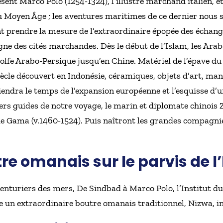
nt Marco Polo (1254-1324), l’illustre marchand italien, et 
 Moyen Âge ; les aventures maritimes de ce dernier nous 
nt prendre la mesure de l’extraordinaire épopée des échang
gne des cités marchandes. Dès le début de l’Islam, les Arab
olfe Arabo-Persique jusqu’en Chine. Matériel de l’épave du
iècle découvert en Indonésie, céramiques, objets d’art, ma
 Viendra le temps de l’expansion européenne et l’esquisse d
rs guides de notre voyage, le marin et diplomate chinois Z
e Gama (v.1460-1524). Puis naîtront les grandes compagnie
re omanais sur le parvis de l
Aventuriers des mers, De Sindbad à Marco Polo, l’Institut 
 un extraordinaire boutre omanais traditionnel, Nizwa, inst