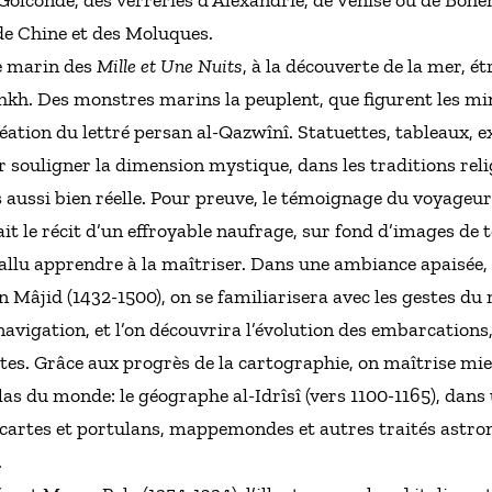
olconde, des verreries d’Alexandrie, de Venise ou de Bohê
 de Chine et des Moluques.
e marin des
Mille et Une Nuits
, à la découverte de la mer, é
khkh. Des monstres marins la peuplent, que figurent les mi
Création du lettré persan al-Qazwînî. Statuettes, tableaux, e
r souligner la dimension mystique, dans les traditions reli
 aussi bien réelle. Pour preuve, le témoignage du voyageu
fait le récit d’un effroyable naufrage, sur fond d’images de
fallu apprendre à la maîtriser. Dans une ambiance apaisée,
 Mâjid (1432-1500), on se familiarisera avec les gestes d
avigation, et l’on découvrira l’évolution des embarcation
s. Grâce aux progrès de la cartographie, on maîtrise mieu
tlas du monde: le géographe al-Idrîsî (vers 1100-1165), da
 cartes et portulans, mappemondes et autres traités astro
.