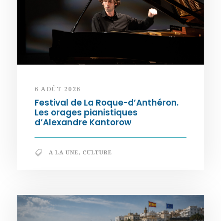
6 AOÛT 2026
Festival de La Roque-d’Anthéron.
Les orages pianistiques
d’Alexandre Kantorow
A LA UNE
,
CULTURE