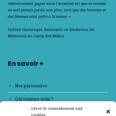
déﬁnitivement gagné mais l’essentiel est que ce combat
ne soit jamais perdu non plus, tant que des hommes et
des femmes sont prêts à le mener. »
Sydney Chouraqui
, Résistant, co-fondateur du
Mémorial du Camp des Milles
En savoir +
Nos partenaires
Qui sommes-nous ?
Gérer le consentement aux
Contactez-nous
cookies