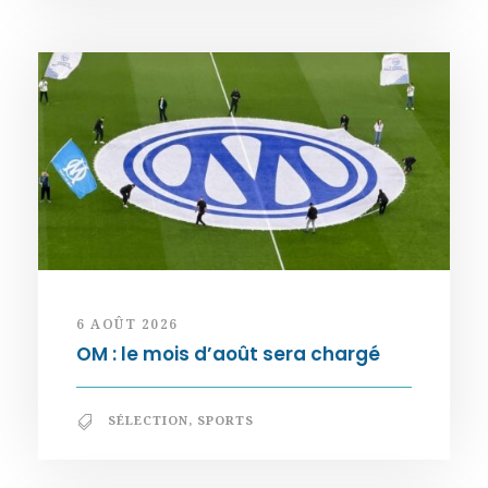
6 AOÛT 2026
OM : le mois d’août sera chargé
SÉLECTION
,
SPORTS