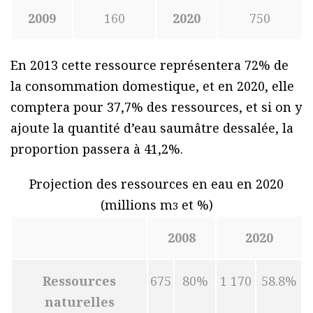
2009
160
2020
750
En 2013 cette ressource représentera 72% de
la consommation domestique, et en 2020, elle
comptera pour 37,7% des ressources, et si on y
ajoute la quantité d’eau saumâtre dessalée, la
proportion passera à 41,2%.
Projection des ressources en eau en 2020
(millions m
et %)
3
2008
2020
Ressources
675
80%
1 170
58.8%
naturelles