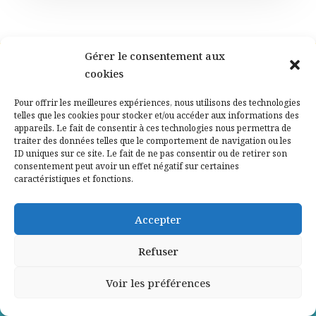
Gérer le consentement aux
cookies
Pour offrir les meilleures expériences, nous utilisons des technologies
telles que les cookies pour stocker et/ou accéder aux informations des
appareils. Le fait de consentir à ces technologies nous permettra de
traiter des données telles que le comportement de navigation ou les
ID uniques sur ce site. Le fait de ne pas consentir ou de retirer son
Notre philosophie
consentement peut avoir un effet négatif sur certaines
caractéristiques et fonctions.
Accepter
« Le combat pour la dignité humaine n’est jamais
déﬁnitivement gagné mais l’essentiel est que ce combat
Refuser
ne soit jamais perdu non plus, tant que des hommes et
des femmes sont prêts à le mener. »
Voir les préférences
Sydney Chouraqui
, Résistant, co-fondateur du