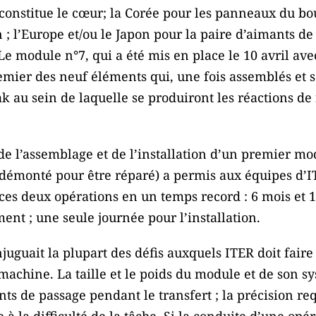
constitue le cœur; la Corée pour les panneaux du bo
n ; l’Europe et/ou le Japon pour la paire d’aimants d
e module n°7, qui a été mis en place le 10 avril ave
premier des neuf éléments qui, une fois assemblés et 
 au sein de laquelle se produiront les réactions de 
 de l’assemblage et de l’installation d’un premier m
 démonté pour être réparé) a permis aux équipes d’IT
ces deux opérations en un temps record : 6 mois et 1
nt ; une seule journée pour l’installation.
juguait la plupart des défis auxquels ITER doit faire 
achine. La taille et le poids du module et de son sy
ints de passage pendant le transfert ; la précision re
e à la difficulté de la tâche. Si la conduite d’une opé