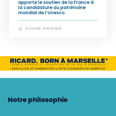
apporte le soutien de la France à
la candidature au patrimoine
mondial de l’Unesco
A LA UNE
,
POLITIQUE
Notre philosophie