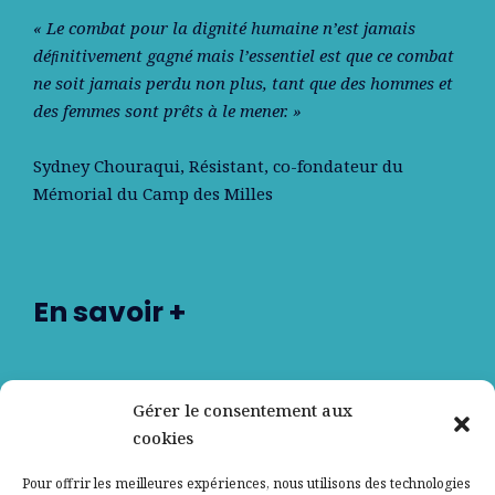
« Le combat pour la dignité humaine n’est jamais
déﬁnitivement gagné mais l’essentiel est que ce combat
ne soit jamais perdu non plus, tant que des hommes et
des femmes sont prêts à le mener. »
Sydney Chouraqui
, Résistant, co-fondateur du
Mémorial du Camp des Milles
En savoir +
Nos partenaires
Gérer le consentement aux
cookies
Qui sommes-nous ?
Pour offrir les meilleures expériences, nous utilisons des technologies