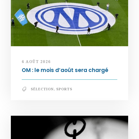
6 AOÛT 2026
OM : le mois d’août sera chargé
SÉLECTION
,
SPORTS