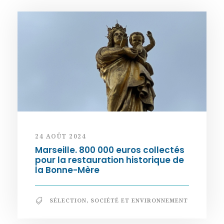
24 AOÛT 2024
Marseille. 800 000 euros collectés
pour la restauration historique de
la Bonne-Mère
SÉLECTION
,
SOCIÉTÉ ET ENVIRONNEMENT