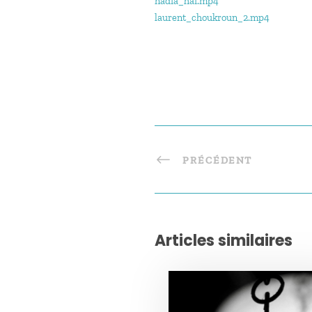
nadia_hai.mp4
laurent_choukroun_2.mp4
PRÉCÉDENT
Articles similaires