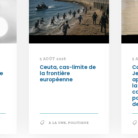
5 AOÛT 2026
5 
Ceuta, cas-limite de
Ca
ée
la frontière
Je
européenne
ap
la
c
p
de
A LA UNE
,
POLITIQUE