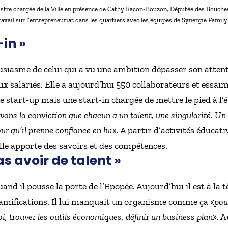
stre chargée de la Ville en présence de Cathy Racon-Bouzon, Députée des Bouch
ravail sur l’entrepreneuriat dans les quartiers avec les équipes de Synergie Family
-in »
iasme de celui qui a vu une ambition dépasser son attente.
x salariés. Elle a aujourd’hui 550 collaborateurs et essai
ne start-up mais une start-in chargée de mettre le pied à l’
ons la conviction que chacun a un talent, une singularité. Un 
ur qu’il prenne confiance en lui
». A partir d’activités éducati
elle apporte des savoirs et des compétences.
s avoir de talent »
and il pousse la porte de l’Epopée. Aujourd’hui il est à la 
ramifications. Il lui manquait un organisme comme ça «
pou
oi, trouver les outils économiques, définir un business plan
». A