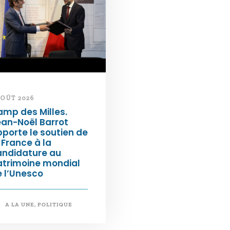
AOÛT 2026
mp des Milles.
an-Noël Barrot
porte le soutien de
 France à la
andidature au
atrimoine mondial
 l’Unesco
A LA UNE
,
POLITIQUE