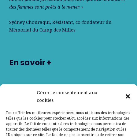
des femmes sont prêts à le mener. »
Sydney Chouraqui
, Résistant, co-fondateur du
Mémorial du Camp des Milles
En savoir +
Nos partenaires
Gérer le consentement aux
cookies
Qui sommes-nous ?
Pour offrir les meilleures expériences, nous utilisons des technologies
telles que les cookies pour stocker et/ou accéder aux informations des
Contactez-nous
appareils. Le fait de consentir à ces technologies nous permettra de
traiter des données telles que le comportement de navigation ou les
ID uniques sur ce site. Le fait de ne pas consentir ou de retirer son
Mentions légales