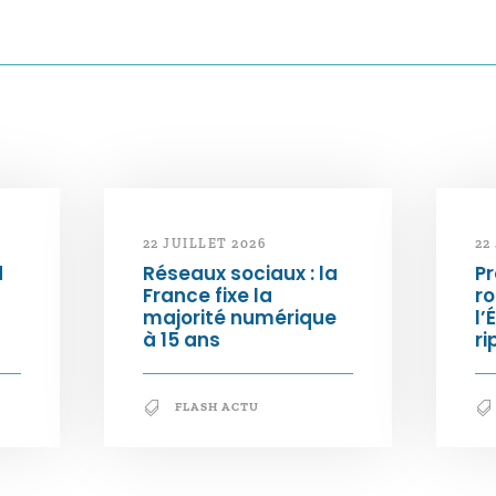
22 JUILLET 2026
22
d
Réseaux sociaux : la
Pr
France fixe la
ro
majorité numérique
l’
à 15 ans
ri
FLASH ACTU