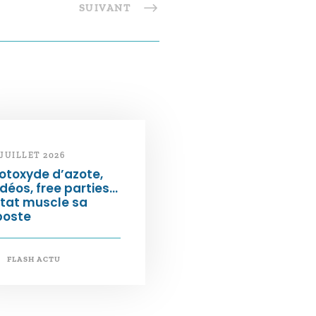
SUIVANT
 JUILLET 2026
otoxyde d’azote,
déos, free parties…
État muscle sa
poste
FLASH ACTU