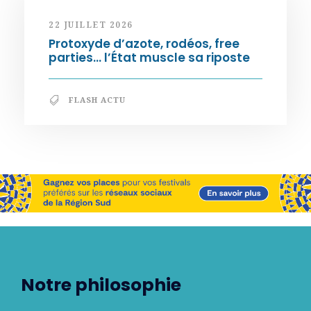
22 JUILLET 2026
Protoxyde d’azote, rodéos, free
parties… l’État muscle sa riposte
FLASH ACTU
Notre philosophie