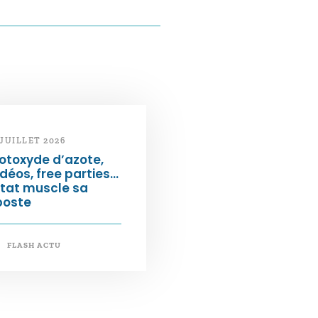
 JUILLET 2026
otoxyde d’azote,
déos, free parties…
État muscle sa
poste
FLASH ACTU