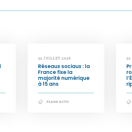
22 JUILLET 2026
22
d
Réseaux sociaux : la
Pr
France fixe la
ro
majorité numérique
l’
à 15 ans
ri
FLASH ACTU