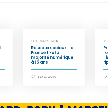
22 JUILLET 2026
22
d
Réseaux sociaux : la
Pr
France fixe la
ro
majorité numérique
l’
à 15 ans
ri
FLASH ACTU