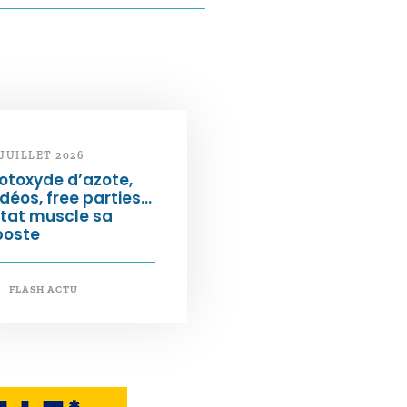
 JUILLET 2026
otoxyde d’azote,
déos, free parties…
État muscle sa
poste
FLASH ACTU