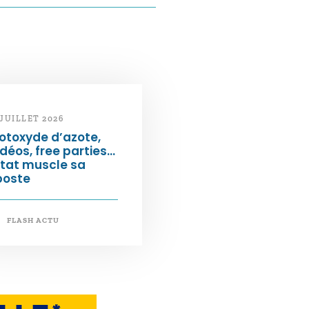
 JUILLET 2026
otoxyde d’azote,
déos, free parties…
État muscle sa
poste
FLASH ACTU