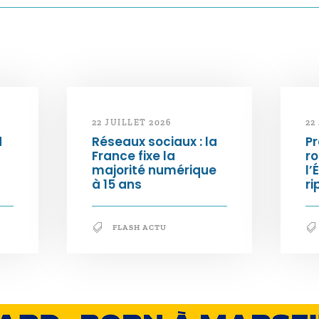
22 JUILLET 2026
22
d
Réseaux sociaux : la
Pr
France fixe la
ro
majorité numérique
l’
à 15 ans
ri
FLASH ACTU