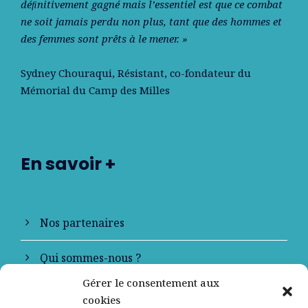
déﬁnitivement gagné mais l’essentiel est que ce combat
ne soit jamais perdu non plus, tant que des hommes et
des femmes sont prêts à le mener. »
Sydney Chouraqui
, Résistant, co-fondateur du
Mémorial du Camp des Milles
En savoir +
Nos partenaires
Qui sommes-nous ?
Gérer le consentement aux
Contactez-nous
cookies