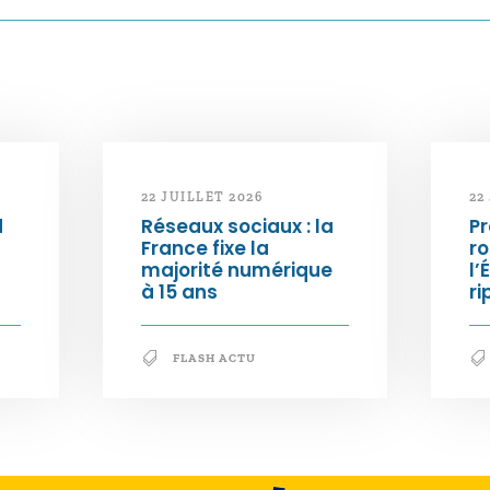
22 JUILLET 2026
22
d
Réseaux sociaux : la
Pr
France fixe la
ro
majorité numérique
l’
à 15 ans
ri
FLASH ACTU