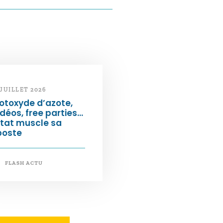
 JUILLET 2026
otoxyde d’azote,
déos, free parties…
État muscle sa
poste
FLASH ACTU