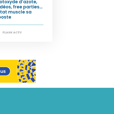
otoxyde d’azote,
déos, free parties…
État muscle sa
poste
FLASH ACTU