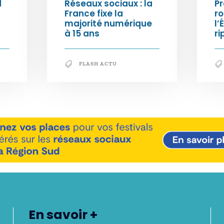
d
Réseaux sociaux : la
Pr
France fixe la
ro
majorité numérique
l’
à 15 ans
ri
FLASH ACTU
En savoir +