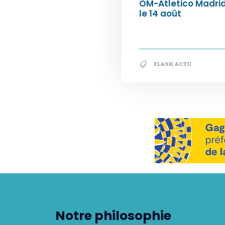
OM-Atletico Madri
le 14 août
FLASH ACTU
Notre philosophie