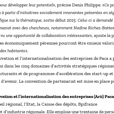
our développer leur potentiel
», précise Denis Philippe. «
Ce pa
ca à partir d’initiatives socialement innovantes présentes en r
ifique sur la thématique, sortie début 2015. Celui-ci a demandé
enariat avec des chercheurs, notamment Nadine Richez-Batte
 a vu une opportunité de collaboration intéressante
», ajoute le
tives économiquement pérennes pourront être «mieux valori
 des habitants
».
ovation et l’internationalisation des entreprises de Paca a
ploi dans les cinq domaines d’activités stratégiques régiona
ucturants et de programmes d’accélération des start-up e
d’avenir. La convention de partenariat est mise en place p
ation et l’internationalisation des entreprises (Arii) Paca
eil régional, l’Etat, la Caisse des dépôts, Bpifrance
 d’industrie régionale. Elle emploie une trentaine de pers