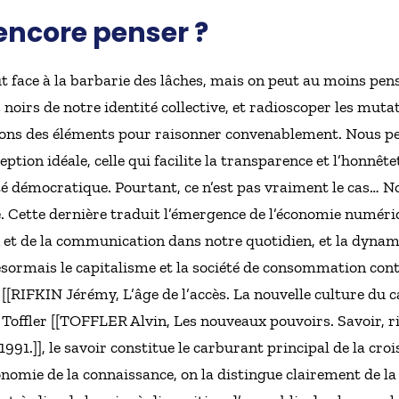
ncore penser ?
t face à la barbarie des lâches, mais on peut au moins pens
noirs de notre identité collective, et radioscoper les muta
tions des éléments pour raisonner convenablement. Nous pe
ption idéale, celle qui facilite la transparence et l’honnête
té démocratique. Pourtant, ce n’est pas vraiment le cas… 
. Cette dernière traduit l’émergence de l’économie numériq
 et de la communication dans notre quotidien, et la dynam
rmais le capitalisme et la société de consommation conte
 [[RIFKIN Jérémy, L’âge de l’accès. La nouvelle culture du c
 Toffler [[TOFFLER Alvin, Les nouveaux pouvoirs. Savoir, ric
 1991.]], le savoir constitue le carburant principal de la c
onomie de la connaissance, on la distingue clairement de la