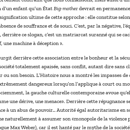
en d’un enfant qu’un État
Big-mother
devrait en permanence
nification ultime de cette approche : elle constitue selon
absence de souffrance et de souci. C’est, par la négative, l
derrière ce slogan, c’est un matriarcat suranné qui se ca
, une machine à déception ».
urgit derrière cette association entre le bonheur et la sécur
ociété totalement apaisée, sans conflit, autant dire sans c
ir ou son besoin. L’Histoire nous a montré les impasses d
extrêmement dangereux lorsqu’on l’applique à court ou mo
ciemment, la gauche culturelle contemporaine avoue qu’el
mme une dérive, une menace». Derrière cette répugnance se 
sence à un abus de pouvoir… Autorité égal autoritarisme en
gne naturellement à assumer son «monopole de la violence p
gue Max Weber), car il est hanté par le mythe de la société