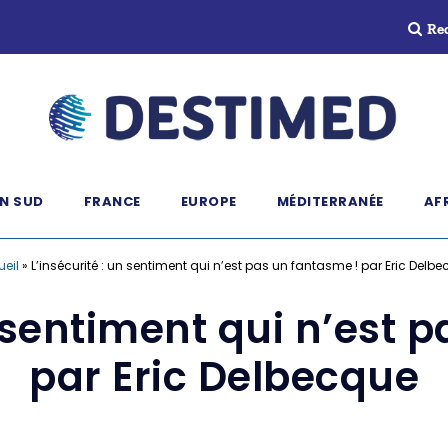
Re
N SUD
FRANCE
EUROPE
MÉDITERRANÉE
AF
eil
»
L’insécurité : un sentiment qui n’est pas un fantasme ! par Eric Delb
n sentiment qui n’est 
par Eric Delbecque