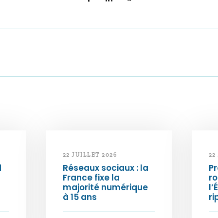
22 JUILLET 2026
22
d
Réseaux sociaux : la
Pr
France fixe la
ro
majorité numérique
l’
à 15 ans
ri