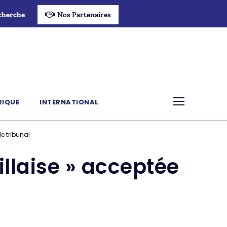
cherche
Nos Partenaires
RIQUE
INTERNATIONAL
le tribunal
illaise » acceptée