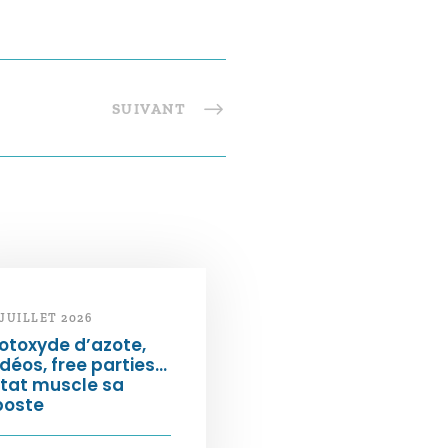
SUIVANT
 JUILLET 2026
otoxyde d’azote,
déos, free parties…
État muscle sa
poste