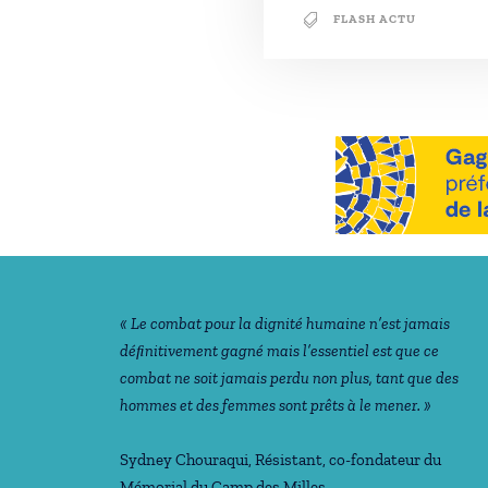
FLASH ACTU
Notre philosophie
« Le combat pour la dignité humaine n’est jamais
déﬁnitivement gagné mais l’essentiel est que ce
combat ne soit jamais perdu non plus, tant que des
hommes et des femmes sont prêts à le mener. »
Sydney Chouraqui
, Résistant, co-fondateur du
Mémorial du Camp des Milles