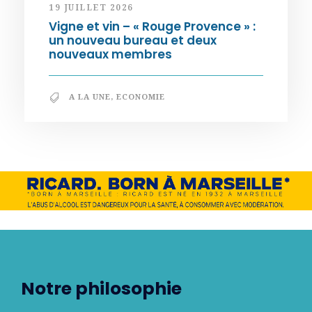
19 JUILLET 2026
Vigne et vin – « Rouge Provence » :
un nouveau bureau et deux
nouveaux membres
A LA UNE
,
ECONOMIE
Notre philosophie