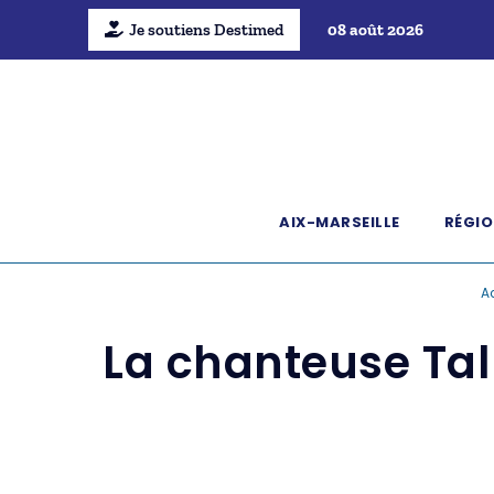
Je soutiens Destimed
08 août 2026
AIX-MARSEILLE
RÉGIO
A
La chanteuse Tal 