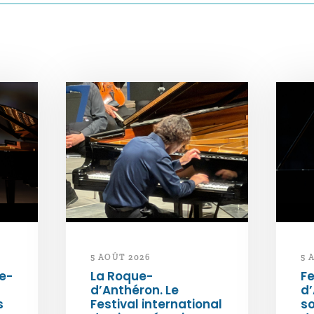
5 AOÛT 2026
5 
e-
La Roque-
Fe
d’Anthéron. Le
d’
s
Festival international
so