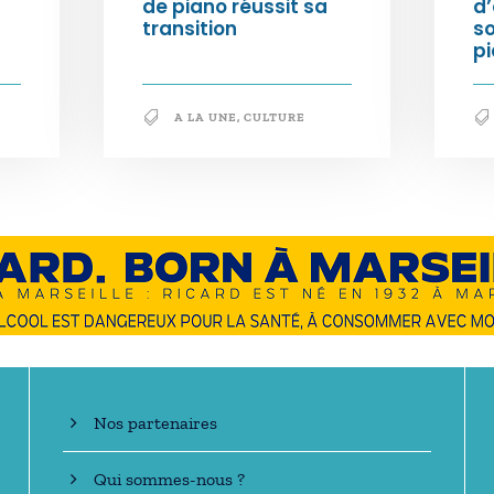
de piano réussit sa
d’
transition
s
pi
A LA UNE
,
CULTURE
En savoir +
Nos partenaires
Qui sommes-nous ?