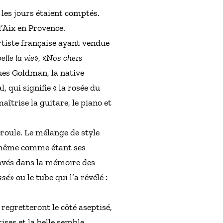
, les jours étaient comptés.
d’Aix en Provence.
Artiste française ayant vendue
elle la vie
», «
Nos chers
ues Goldman, la native
, qui signifie « la rosée du
aîtrise la guitare, le piano et
éroule. Le mélange de style
le même comme étant ses
ravés dans la mémoire des
ssé
» ou le tube qui l’a révélé :
regretteront le côté aseptisé,
ses et la belle semble