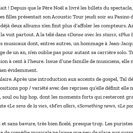
it ! Depuis que le Père Noël a livré les billets du spectacle
ites filles présentait son Acoustic Tour jeudi soir au Pasino 
et déjà deux albums n’en finit plus d’affoler les compteurs. 
la voit partout. A la télé dans «
Danse avec les stars
», «
Plus b
ets musicaux dont, entres autres, un hommage à Jean-Jacq
ge de un an, n’en oublie pas pour autant sa carrière solo. Tal
ion à cent à l’heure. Issue d’une famille de musiciens, elle m
 bien évidemment.
ulaire. Après une introduction aux accents de gospel, Tal d
ositions pop / variété avec des reprises qu’elle définit el
’B, soul ou hip hop, dont les moments forts qui resteront g
ute «
Le sens de la vie
», «
M’en aller
», «
Something new
», «
Le pa
 sans bavure, très bien ficelé, presque trop. Les puristes 
 de comédie musicale ne laisse que peu de place aux surpri