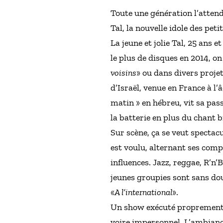
Toute une génération l’attenda
Tal, la nouvelle idole des pet
La jeune et jolie Tal, 25 ans 
le plus de disques en 2014, on 
voisins
» ou dans divers proj
d’Israël, venue en France à l’â
matin » en hébreu, vit sa pass
la batterie en plus du chant
Sur scène, ça se veut spectac
est voulu, alternant ses comp
influences. Jazz, reggae, R’n
jeunes groupies sont sans do
«
A l’international
».
Un show exécuté proprement et
voire impersonnel. L’ambiance