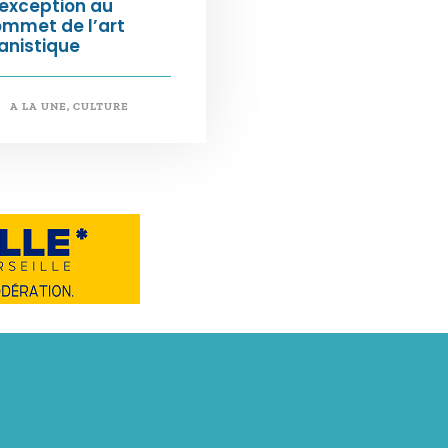
exception au
ommet de l’art
anistique
A LA UNE
,
CULTURE