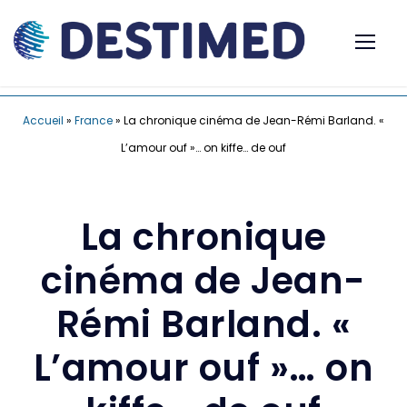
Accueil
»
France
»
La chronique cinéma de Jean-Rémi Barland. «
L’amour ouf »… on kiffe… de ouf
La chronique
cinéma de Jean-
Rémi Barland. «
L’amour ouf »… on