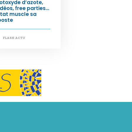
otoxyde d’azote,
déos, free parties…
État muscle sa
poste
FLASH ACTU