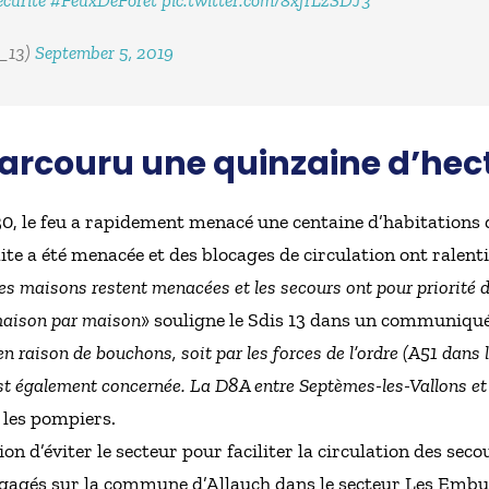
curité
#FeuxDeForet
pic.twitter.com/8xfrLzSDJ3
_13)
September 5, 2019
 parcouru une quinzaine d’hec
30, le feu a rapidement menacé une centaine d’habitations d
te a été menacée et des blocages de circulation ont ralenti 
 maisons restent menacées et les secours ont pour priorité de
 maison par maison
» souligne le Sdis 13 dans un communiqué
en raison de bouchons, soit par les forces de l’ordre (A51 dans l
est également concernée. La D8A entre Septèmes-les-Vallons et
t les pompiers.
n d’éviter le secteur pour faciliter la circulation des seco
ngagés sur la commune d’Allauch dans le secteur Les Embus