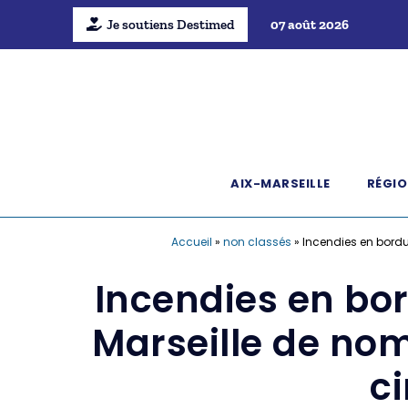
Je soutiens Destimed
07 août 2026
AIX-MARSEILLE
RÉGIO
Accueil
»
non classés
»
Incendies en bordu
Incendies en bor
Marseille de no
ci