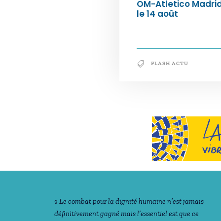
OM-Atletico Madri
le 14 août
FLASH ACTU
Notre philosophie
« Le combat pour la dignité humaine n’est jamais
déﬁnitivement gagné mais l’essentiel est que ce