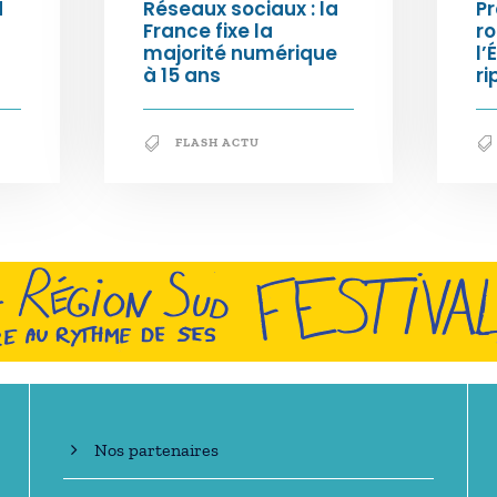
d
Réseaux sociaux : la
Pr
France fixe la
ro
majorité numérique
l’
à 15 ans
ri
FLASH ACTU
En savoir +
Nos partenaires