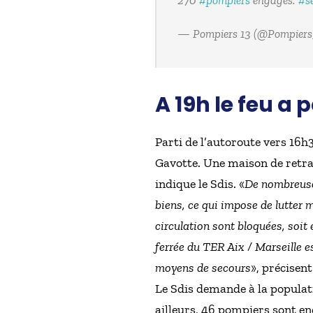
270
#pompiers
engagés.
#sé
— Pompiers 13 (@Pompiers
A 19h le feu a
Parti de l’autoroute vers 16h
Gavotte. Une maison de retrai
indique le Sdis. «
De nombreuses
biens, ce qui impose de lutter
circulation sont bloquées, soit 
ferrée du TER Aix / Marseille 
moyens de secours
», précisen
Le Sdis demande à la populatio
ailleurs, 46 pompiers sont e