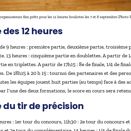
 organisateurs fins prêts pour les 12 heures boulistes les 7 et 8 septembre (Photo 
des 12 heures
e 9 heures : première partie, deuxième partie, troisième par
e. 13 heures : cinquième partie en doublettes. A partir de 1
 en triplettes. A partir de 17h15 : 8e de finale, 1/4 de finale
es. De 18h15 à 20 h 15 : tournoi des partenaires et des perso
utes les équipes jouent huit parties (au temps) face à des ad
par l’une des deux formations, le score en cours sera retenu
u tir de précision
res : 1er tour du concours, 11h30 : 2e tour du concours e
rs et 2e tour du complémentaire, 14 heures : 1/4 de finale d