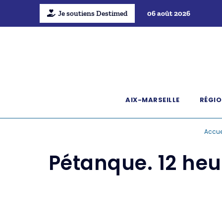
Je soutiens Destimed
06 août 2026
AIX-MARSEILLE
RÉGIO
Accue
Pétanque. 12 heu