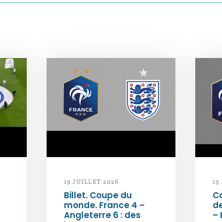
19 JUILLET 2026
15
Billet. Coupe du
C
monde. France 4 –
de
Angleterre 6 : des
– 