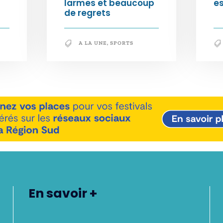
larmes et beaucoup
e
de regrets
A LA UNE
,
SPORTS
En savoir +