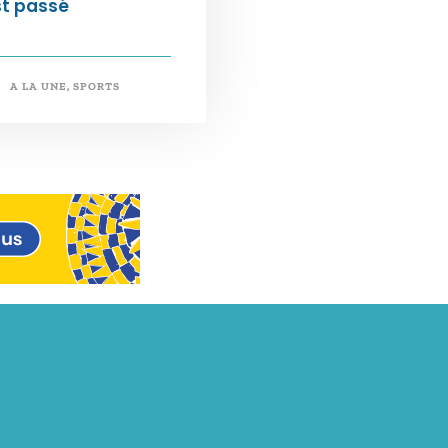
st passé
A LA UNE
,
SPORTS