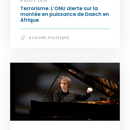
6 AOÛT 2026
Terrorisme. L’ONU alerte sur la
montée en puissance de Daech en
Afrique
A LA UNE
,
POLITIQUE