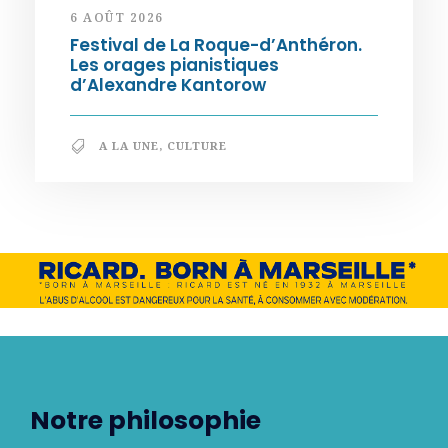
6 AOÛT 2026
Festival de La Roque-d’Anthéron.
Les orages pianistiques
d’Alexandre Kantorow
A LA UNE
,
CULTURE
Notre philosophie