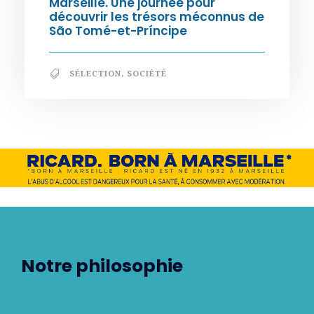
Marseille. Une journée pour
découvrir les trésors méconnus de
São Tomé-et-Príncipe
SÉLECTION
,
SOCIÉTÉ
Notre philosophie