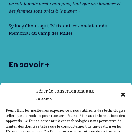
ne soit jamais perdu non plus, tant que des hommes et
des femmes sont prêts à le mener. »
Sydney Chouraqui
, Résistant, co-fondateur du
Mémorial du Camp des Milles
En savoir +
Nos partenaires
Gérer le consentement aux
cookies
Qui sommes-nous ?
Pour offrir les meilleures expériences, nous utilisons des technologies
telles que les cookies pour stocker et/ou accéder aux informations des
Contactez-nous
appareils. Le fait de consentir à ces technologies nous permettra de
traiter des données telles que le comportement de navigation ou les
ID uniques sur ce site. Le fait de ne pas consentir ou de retirer son