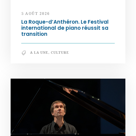
5 AOÛT 2026
La Roque-d’Anthéron. Le Festival
international de piano réussit sa
transition
A LA UNE
,
CULTURE