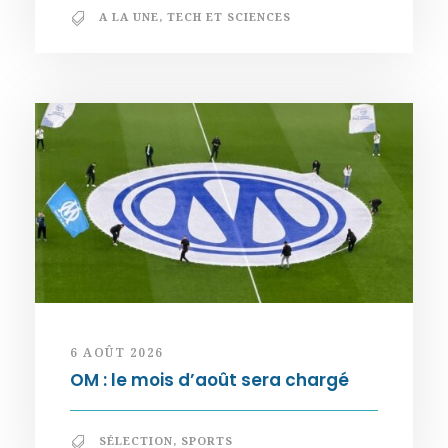
A LA UNE
,
TECH ET SCIENCES
6 AOÛT 2026
OM : le mois d’août sera chargé
SÉLECTION
,
SPORTS