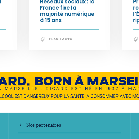
d
Réseaux sociaux : la
Pr
France fixe la
ro
majorité numérique
l’
à 15 ans
ri
FLASH ACTU
En savoir +
Nos partenaires