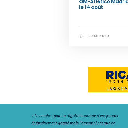
OM-Atletico Madri
le 14 août
FLASH ACTU
Notre philosophie
« Le combat pour la dignité humaine n’est jamais
déﬁnitivement gagné mais l’essentiel est que ce