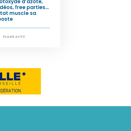
otoxyde d’azote,
déos, free parties…
État muscle sa
poste
FLASH ACTU