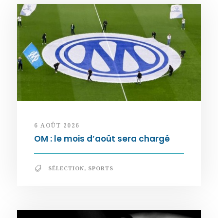
6 AOÛT 2026
OM : le mois d’août sera chargé
SÉLECTION
,
SPORTS