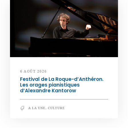
6 AOÛT 2026
Festival de La Roque-d’Anthéron.
Les orages pianistiques
d’Alexandre Kantorow
A LA UNE
,
CULTURE