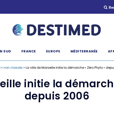
Re
N SUD
FRANCE
EUROPE
MÉDITERRANÉE
AF
l
»
non classés
»
La ville de Marseille initie la démarche « Zéro Phyto » dep
eille initie la démarc
depuis 2006