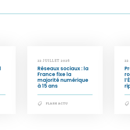
22 JUILLET 2026
22
d
Réseaux sociaux : la
Pr
France fixe la
ro
majorité numérique
l’
à 15 ans
ri
FLASH ACTU