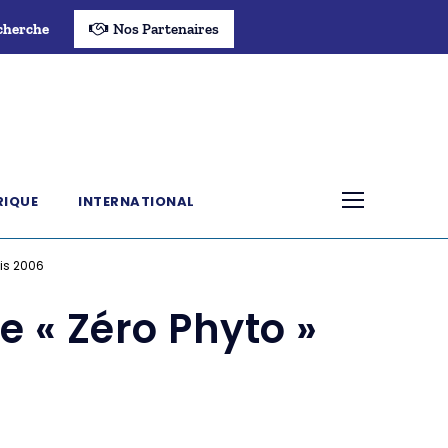
cherche
Nos Partenaires
RIQUE
INTERNATIONAL
uis 2006
he « Zéro Phyto »