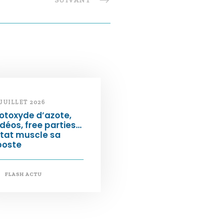
SUIVANT
 JUILLET 2026
otoxyde d’azote,
déos, free parties…
État muscle sa
poste
FLASH ACTU