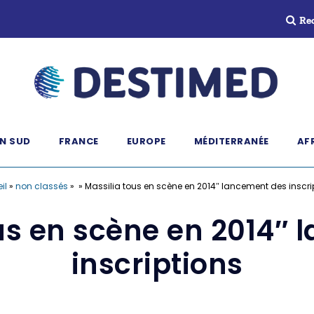
Re
N SUD
FRANCE
EUROPE
MÉDITERRANÉE
AF
il
»
non classés
»
» Massilia tous en scène en 2014″ lancement des inscri
us en scène en 2014″
inscriptions