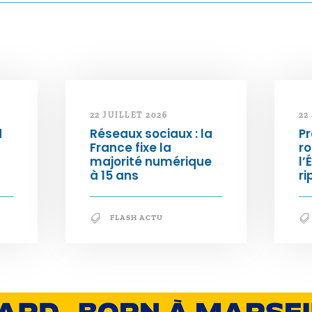
22 JUILLET 2026
22
d
Réseaux sociaux : la
Pr
France fixe la
ro
majorité numérique
l’
à 15 ans
ri
FLASH ACTU