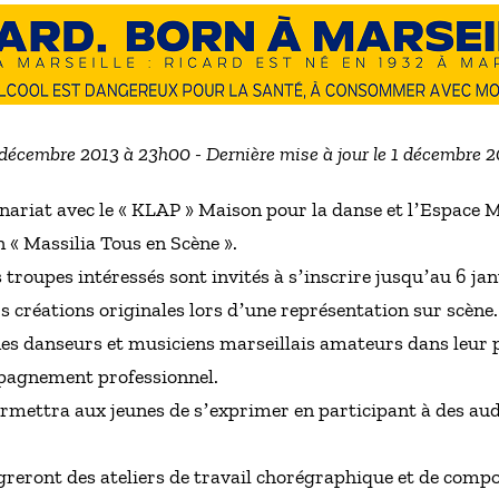
7 décembre 2013 à 23h00 - Dernière mise à jour le 1 décembre 
tenariat avec le « KLAP » Maison pour la danse et lʼEspace 
n « Massilia Tous en Scène ».
es troupes intéressés sont invités à sʼinscrire jusquʼau 6 ja
rs créations originales lors dʼune représentation sur scène.
unes danseurs et musiciens marseillais amateurs dans leur 
mpagnement professionnel.
permettra aux jeunes de sʼexprimer en participant à des a
ègreront des ateliers de travail chorégraphique et de comp