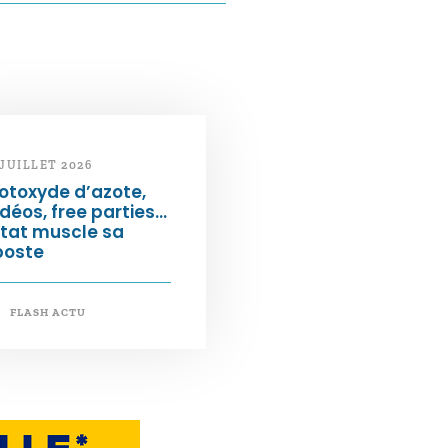
 JUILLET 2026
otoxyde d’azote,
déos, free parties…
État muscle sa
poste
FLASH ACTU