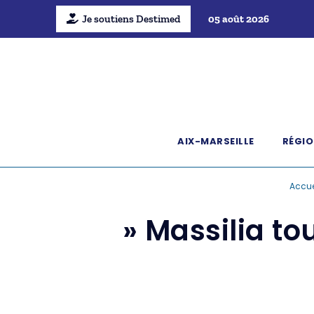
Je soutiens Destimed
05 août 2026
AIX-MARSEILLE
RÉGIO
Accue
» Massilia to