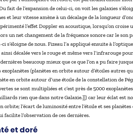
Du fait de l’expansion de celui-ci, on voit les galaxies s’él
nes et leur vitesse amène à un décalage de la longueur d’onde
périmenté l’effet Doppler en acoustique, lorsqu’on croise 
lors un net changement de la fréquence sonore car le son p
-ci s’éloigne de nous. Fizeau l’a appliqué ensuite à l’optique
t ainsi décalée vers le rouge et même vers l’infrarouge pou
dernières beaucoup mieux que ce que l’on a pu faire jusque-l
exoplanètes (planètes en orbite autour d’étoiles autres que 
ète en orbite autour d’une étoile de la constellation de Pé
rtes se sont multipliées et c’est près de 5000 exoplanètes 
illiards rien que dans notre Galaxie.]]) car leur éclat est no
en orbite; l’écart de luminosité entre l’étoile et ses planète
i facilite l’observation de ces dernières.
té et doré