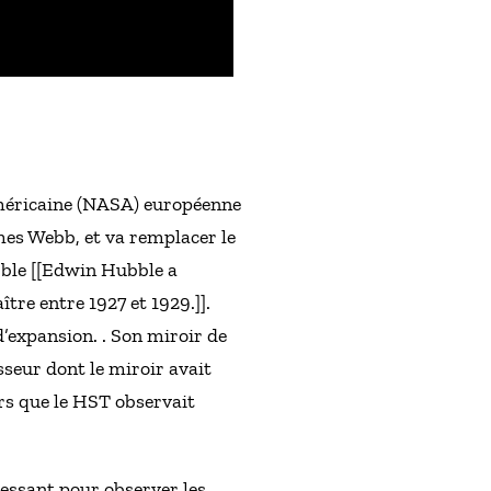
 américaine (NASA) européenne
mes Webb, et va remplacer le
bble [[Edwin Hubble a
re entre 1927 et 1929.]].
’expansion. . Son miroir de
sseur dont le miroir avait
rs que le HST observait
essant pour observer les