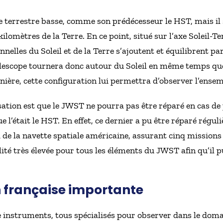
 terrestre basse, comme son prédécesseur le HST, mais il 
ilomètres de la Terre. En ce point, situé sur l’axe Soleil-Ter
nnelles du Soleil et de la Terre s’ajoutent et équilibrent p
e télescope tournera donc autour du Soleil en même temps que
rnière, cette configuration lui permettra d’observer l’ensem
isation est que le JWST ne pourra pas être réparé en cas de 
e l’était le HST. En effet, ce dernier a pu être réparé régu
ord de la navette spatiale américaine, assurant cinq missio
ilité très élevée pour tous les éléments du JWST afin qu’il 
n française importante
 instruments, tous spécialisés pour observer dans le dom