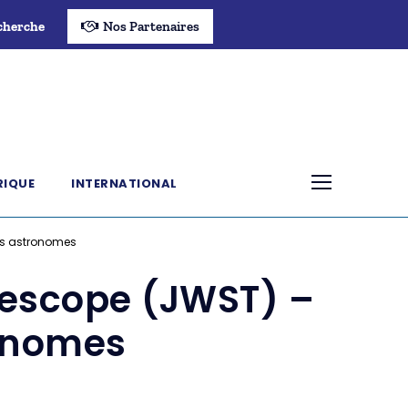
cherche
Nos Partenaires
RIQUE
INTERNATIONAL
es astronomes
escope (JWST) –
ronomes