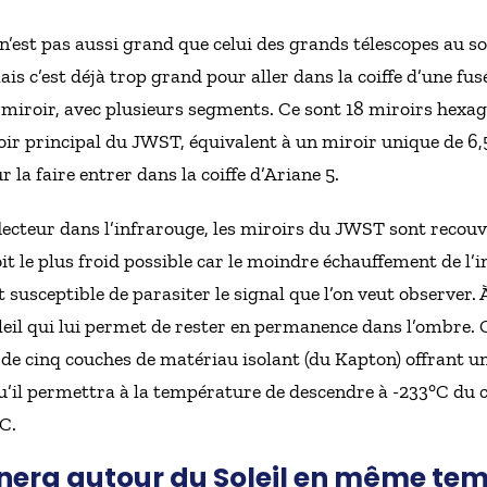
’est pas aussi grand que celui des grands télescopes au so
s c’est déjà trop grand pour aller dans la coiffe d’une fusé
e miroir, avec plusieurs segments. Ce sont 18 miroirs hexa
ir principal du JWST, équivalent à un miroir unique de 6,5
 la faire entrer dans la coiffe d’Ariane 5.
lecteur dans l’infrarouge, les miroirs du JWST sont recouve
soit le plus froid possible car le moindre échauffement de l
usceptible de parasiter le signal que l’on veut observer. À
eil qui lui permet de rester en permanence dans l’ombre. Ce
é de cinq couches de matériau isolant (du Kapton) offrant 
u’il permettra à la température de descendre à -233°C du c
°C.
rnera autour du Soleil en même tem