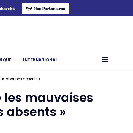
cherche
Nos Partenaires
RIQUE
INTERNATIONAL
f aux abonnés absents »
e les mauvaises
s absents »