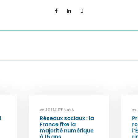
22 JUILLET 2026
22
d
Réseaux sociaux : la
Pr
France fixe la
ro
majorité numérique
l’
à 15 ans
ri