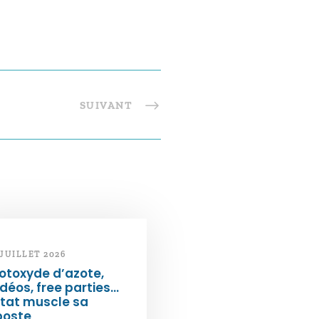
SUIVANT
 JUILLET 2026
otoxyde d’azote,
déos, free parties…
État muscle sa
poste