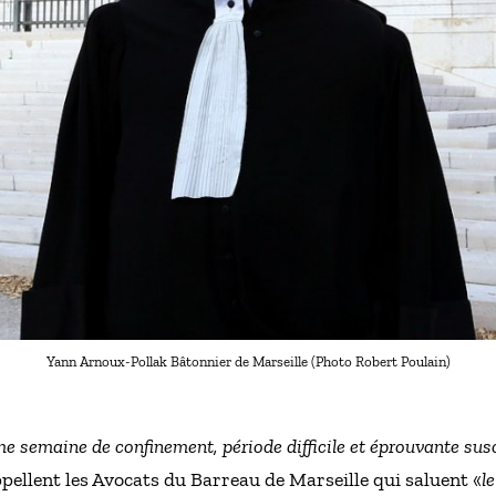
Yann Arnoux-Pollak Bâtonnier de Marseille (Photo Robert Poulain)
 semaine de confinement, période difficile et éprouvante susce
ppellent les Avocats du Barreau de Marseille qui saluent «
l