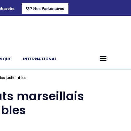
cherche
Nos Partenaires
RIQUE
INTERNATIONAL
les justiciables
ats marseillais
ables