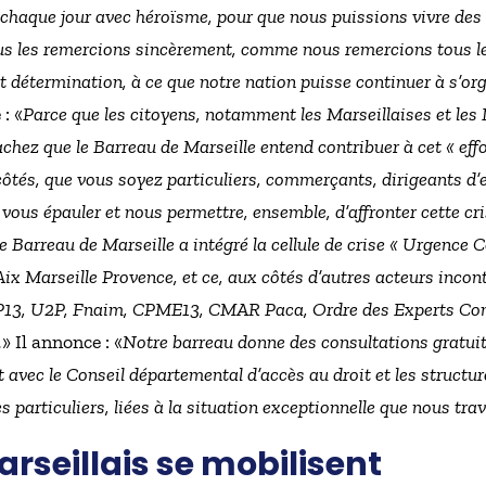
 chaque jour avec héroïsme, pour que nous puissions vivre des 
ous les remercions sincèrement, comme nous remercions tous les
t détermination, à ce que notre nation puisse continuer à s’or
: «
Parce que les citoyens, notamment les Marseillaises et les 
hez que le Barreau de Marseille entend contribuer à cet « effo
côtés, que vous soyez particuliers, commerçants, dirigeants d’e
ur vous épauler et nous permettre, ensemble, d’affronter cette c
 le Barreau de Marseille a intégré la cellule de crise « Urgence
ix Marseille Provence, et ce, aux côtés d’autres acteurs inco
UP13, U2P, Fnaim, CPME13, CMAR Paca, Ordre des Experts Co
.
» Il annonce : «
Notre barreau donne des consultations gratui
t avec le Conseil départemental d’accès au droit et les structure
 particuliers, liées à la situation exceptionnelle que nous tra
rseillais se mobilisent