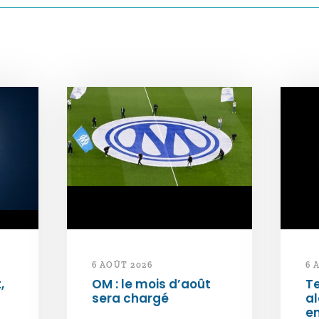
6 AOÛT 2026
6 
,
OM : le mois d’août
Te
sera chargé
al
e