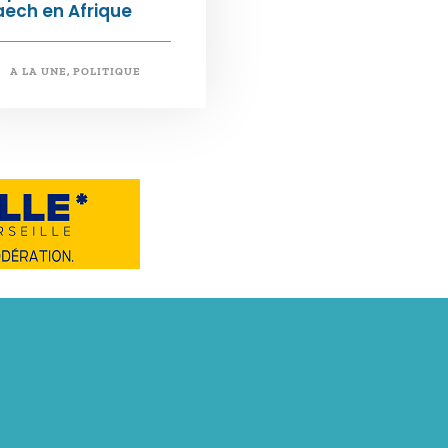
ech en Afrique
A LA UNE
,
POLITIQUE