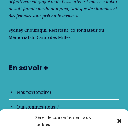
déﬁnitivement gagné mais l’essentiel est que ce combat
ne soit jamais perdu non plus, tant que des hommes et
des femmes sont prêts à le mener. »
Sydney Chouraqui
, Résistant, co-fondateur du
Mémorial du Camp des Milles
En savoir +
Nos partenaires
Qui sommes-nous ?
Gérer le consentement aux
Contactez-nous
cookies