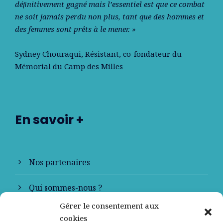
déﬁnitivement gagné mais l’essentiel est que ce combat
ne soit jamais perdu non plus, tant que des hommes et
des femmes sont prêts à le mener. »
Sydney Chouraqui
, Résistant, co-fondateur du
Mémorial du Camp des Milles
En savoir +
Nos partenaires
Qui sommes-nous ?
Gérer le consentement aux
Contactez-nous
cookies