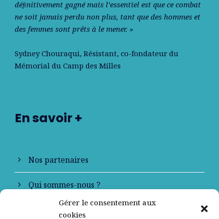
déﬁnitivement gagné mais l’essentiel est que ce combat
ne soit jamais perdu non plus, tant que des hommes et
des femmes sont prêts à le mener. »
Sydney Chouraqui
, Résistant, co-fondateur du
Mémorial du Camp des Milles
En savoir +
Nos partenaires
Qui sommes-nous ?
Gérer le consentement aux
Contactez-nous
cookies