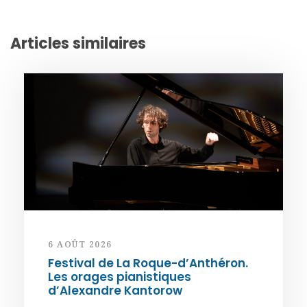
Articles similaires
6 AOÛT 2026
Festival de La Roque-d’Anthéron.
Les orages pianistiques
d’Alexandre Kantorow