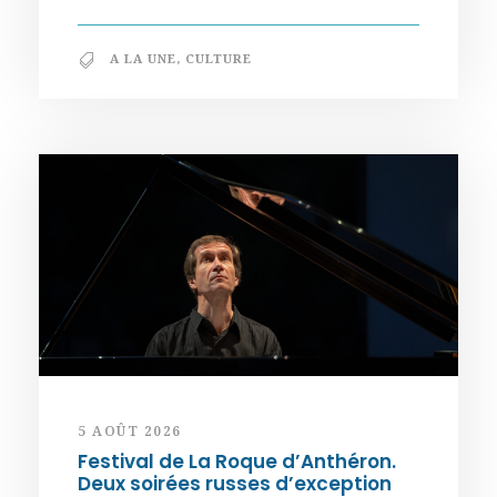
A LA UNE
,
CULTURE
5 AOÛT 2026
Festival de La Roque d’Anthéron.
Deux soirées russes d’exception