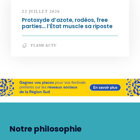
22 JUILLET 2026
Protoxyde d’azote, rodéos, free
parties… l’État muscle sa riposte
FLASH ACTU
Notre philosophie