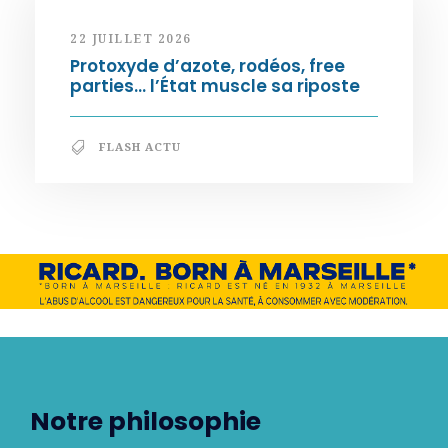
22 JUILLET 2026
Protoxyde d’azote, rodéos, free
parties… l’État muscle sa riposte
FLASH ACTU
Notre philosophie