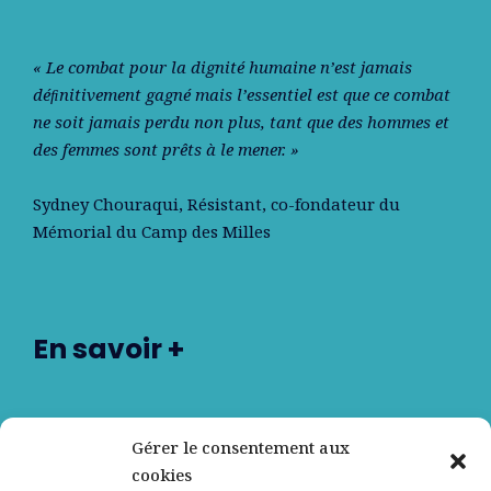
« Le combat pour la dignité humaine n’est jamais
déﬁnitivement gagné mais l’essentiel est que ce combat
ne soit jamais perdu non plus, tant que des hommes et
des femmes sont prêts à le mener. »
Sydney Chouraqui
, Résistant, co-fondateur du
Mémorial du Camp des Milles
En savoir +
Nos partenaires
Gérer le consentement aux
cookies