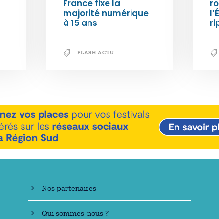
France fixe la
ro
majorité numérique
l’
à 15 ans
ri
FLASH ACTU
En savoir +
Nos partenaires
Qui sommes-nous ?