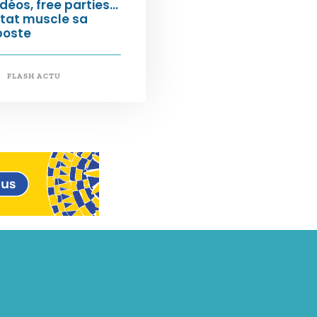
déos, free parties…
État muscle sa
poste
FLASH ACTU