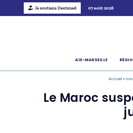
Je soutiens Destimed
07 août 2026
AIX-MARSEILLE
RÉGIO
Accueil
»
non
Le Maroc susp
j