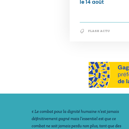
le 14 août
FLASH ACTU
Notre philosophie
« Le combat pour la dignité humaine n’est jamais
déﬁnitivement gagné mais l’essentiel est que ce
combat ne soit jamais perdu non plus, tant que des