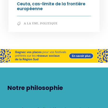
Ceuta, cas-limite de la frontière
européenne
A LA UNE
,
POLITIQUE
Notre philosophie