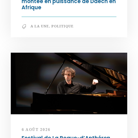
montée en puissance de Daech en
Afrique
A LA UNE
,
POLITIQUE
6 AOÛT 2026