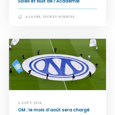
Soleil et Nuit de l’Académie
A LA UNE
,
TECH ET SCIENCES
6 AOÛT 2026
OM : le mois d’août sera chargé