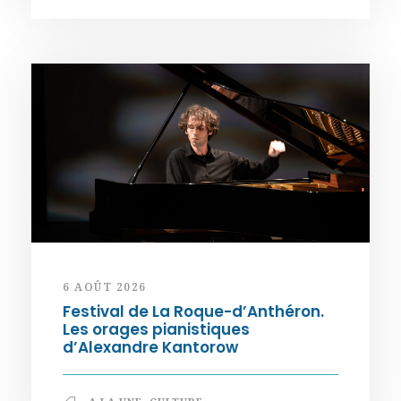
6 AOÛT 2026
Festival de La Roque-d’Anthéron.
Les orages pianistiques
d’Alexandre Kantorow