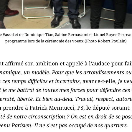
 Vassal et de Dominique Tian, Sabine Bernasconi et Lionel Royer-Perreau
programme lors de la cérémonie des voeux (Photo Robert Poulain)
 affirmé son ambition et appelé à l’audace pour fair
 dynamique, un modèle. Pour que les arrondissements o
 ces temps difficiles et incertains
, avance-t-elle,
je ve
t je me battrai de toutes mes forces pour défendre ces 
nité, liberté. Et bien au-delà. Travail, respect, autorité
en prendre à Patrick Mennucci, PS, le député sortant:
 de notre circonscription ? On est en droit de se pose
devenu Parisien. Il ne s’est pas occupé de nos quartiers.