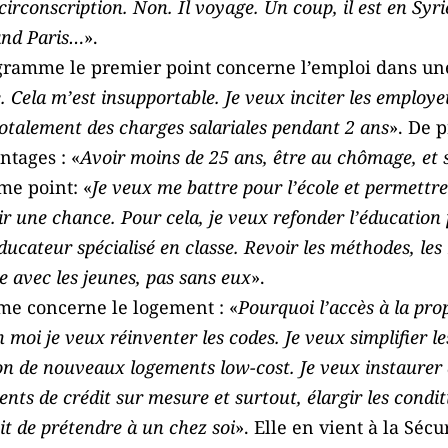
circonscription. Non. Il voyage. Un coup, il est en Syrie
and Paris…
».
gramme le premier point concerne l’emploi dans une
. Cela m’est insupportable. Je veux inciter les emplo
totalement des charges salariales pendant 2 ans
». De p
ntages : «
Avoir moins de 25 ans, être au chômage, et 
me point: «
Je veux me battre pour l’école et permettre
ir une chance. Pour cela, je veux refonder l’éducation 
ducateur spécialisé en classe. Revoir les méthodes, les 
re avec les jeunes, pas sans eux
».
me concerne le logement : «
Pourquoi l’accès à la prop
moi je veux réinventer les codes. Je veux simplifier le
on de nouveaux logements low-cost. Je veux instaurer d
s de crédit sur mesure et surtout, élargir les conditi
oit de prétendre à un chez soi
». Elle en vient à la Sécu