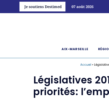
Je soutiens Destimed
07 août 2026
AIX-MARSEILLE
RÉGIO
Accueil
»
Législativ
Législatives 20
priorités: l’emp