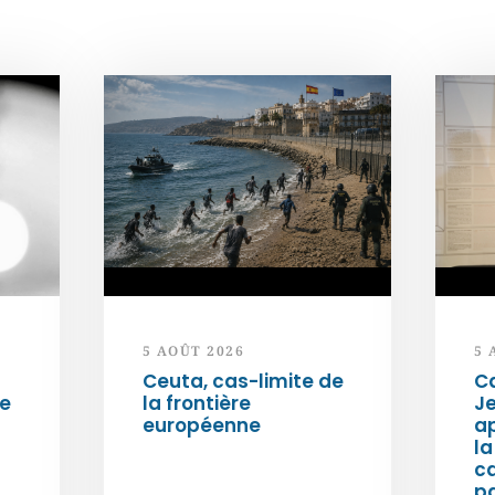
5 AOÛT 2026
5 
Ceuta, cas-limite de
Ca
ée
la frontière
Je
européenne
ap
la
c
p