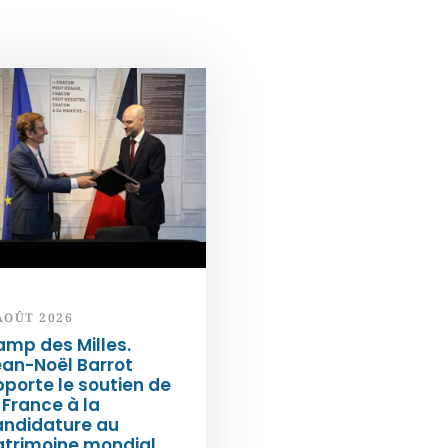
AOÛT 2026
mp des Milles.
an-Noël Barrot
porte le soutien de
 France à la
andidature au
atrimoine mondial