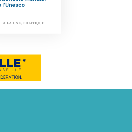
 l’Unesco
A LA UNE
,
POLITIQUE